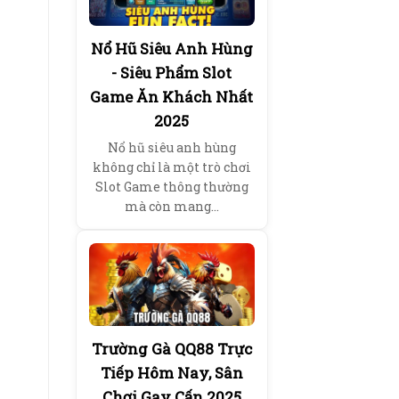
Nổ Hũ Siêu Anh Hùng
- Siêu Phẩm Slot
Game Ăn Khách Nhất
2025
Nổ hũ siêu anh hùng
không chỉ là một trò chơi
Slot Game thông thường
mà còn mang…
Trường Gà QQ88 Trực
Tiếp Hôm Nay, Sân
Chơi Gay Cấn 2025