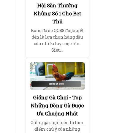
Hội Săn Thưởng
Khủng Số 1 Cho Bet
Thủ
Bóng đá ảo QQ88 được biết
đến là lựa chọn hàng đầu
của nhiều tay cược lớn.
Siêu…
Giống Gà Chọi - Top
Những Dòng Gà Được
Ưa Chuộng Nhất
Giống gà chọi luôn là tâm
điểm chú ý của những