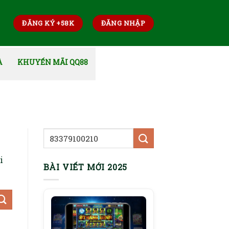
ĐĂNG KÝ +58K
ĐĂNG NHẬP
À
KHUYẾN MÃI QQ88
i
BÀI VIẾT MỚI 2025