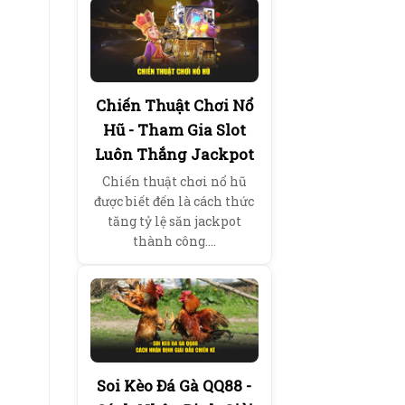
Chiến Thuật Chơi Nổ
Hũ - Tham Gia Slot
Luôn Thắng Jackpot
Chiến thuật chơi nổ hũ
được biết đến là cách thức
tăng tỷ lệ săn jackpot
thành công.…
Soi Kèo Đá Gà QQ88 -