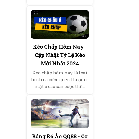
Kèo Chấp Hôm Nay -
Cập Nhật Tỷ Lệ Kèo
Mới Nhất 2024
Kèo chấp hôm nay là loại
hình cá cược quen thuộc có
mặt ở các sàn cược thể…
Bóng Đá Ảo QQ88 - Cơ