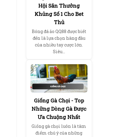
Hội Săn Thưởng
Khủng Số 1 Cho Bet
Thủ
Bóng đá ảo QQ88 được biết
đến là lựa chọn hàng đầu
của nhiều tay cược lớn.
Siêu…
Giống Gà Chọi - Top
Những Dòng Gà Được
Ưa Chuộng Nhất
Giống gà chọi luôn là tâm
điểm chú ý của những