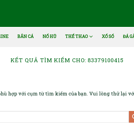
LINE
BẮN CÁ
NỔ HŨ
THỂ THAO
XỔ SỐ
ĐÁ G
KẾT QUẢ TÌM KIẾM CHO:
83379100415
hù hợp với cụm từ tìm kiếm của bạn. Vui lòng thử lại vớ