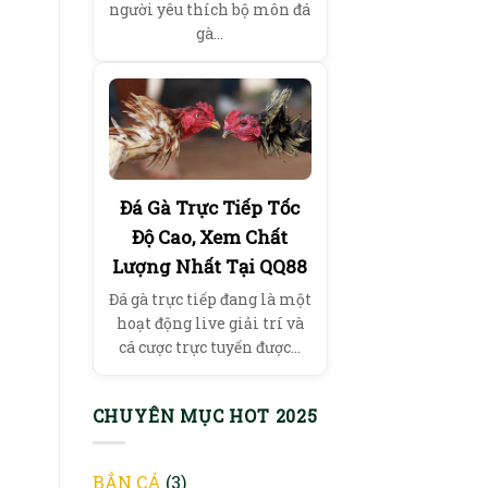
người yêu thích bộ môn đá
gà…
Đá Gà Trực Tiếp Tốc
Độ Cao, Xem Chất
Lượng Nhất Tại QQ88
Đá gà trực tiếp đang là một
hoạt động live giải trí và
cá cược trực tuyến được…
CHUYÊN MỤC HOT 2025
BẮN CÁ
(3)