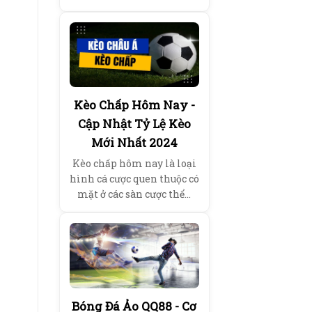
Kèo Chấp Hôm Nay -
Cập Nhật Tỷ Lệ Kèo
Mới Nhất 2024
Kèo chấp hôm nay là loại
hình cá cược quen thuộc có
mặt ở các sàn cược thể…
Bóng Đá Ảo QQ88 - Cơ