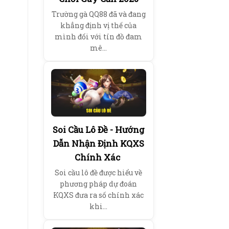
Trường gà QQ88 đã và đang
khẳng định vị thế của
mình đối với tín đồ đam
mê…
Soi Cầu Lô Đề - Hướng
Dẫn Nhận Định KQXS
Chính Xác
Soi cầu lô đề được hiểu về
phương pháp dự đoán
KQXS đưa ra số chính xác
khi…