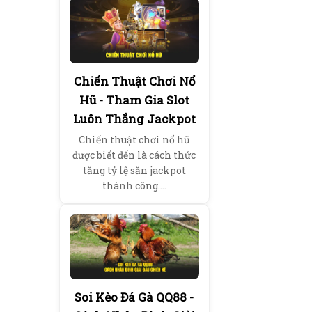
Chiến Thuật Chơi Nổ
Hũ - Tham Gia Slot
Luôn Thắng Jackpot
Chiến thuật chơi nổ hũ
được biết đến là cách thức
tăng tỷ lệ săn jackpot
thành công.…
Soi Kèo Đá Gà QQ88 -