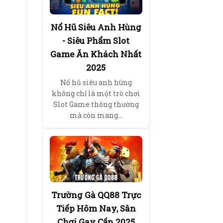
Nổ Hũ Siêu Anh Hùng
- Siêu Phẩm Slot
Game Ăn Khách Nhất
2025
Nổ hũ siêu anh hùng
không chỉ là một trò chơi
Slot Game thông thường
mà còn mang…
Trường Gà QQ88 Trực
Tiếp Hôm Nay, Sân
Chơi Gay Cấn 2025