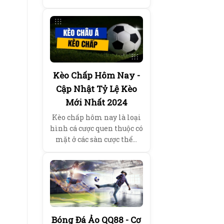
Kèo Chấp Hôm Nay -
Cập Nhật Tỷ Lệ Kèo
Mới Nhất 2024
Kèo chấp hôm nay là loại
hình cá cược quen thuộc có
mặt ở các sàn cược thể…
Bóng Đá Ảo QQ88 - Cơ