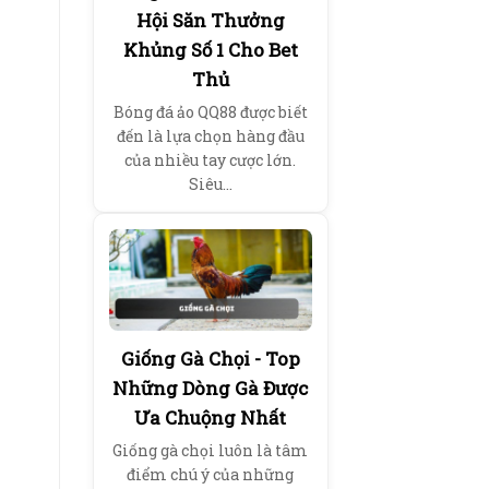
Hội Săn Thưởng
Khủng Số 1 Cho Bet
Thủ
Bóng đá ảo QQ88 được biết
đến là lựa chọn hàng đầu
của nhiều tay cược lớn.
Siêu…
Giống Gà Chọi - Top
Những Dòng Gà Được
Ưa Chuộng Nhất
Giống gà chọi luôn là tâm
điểm chú ý của những