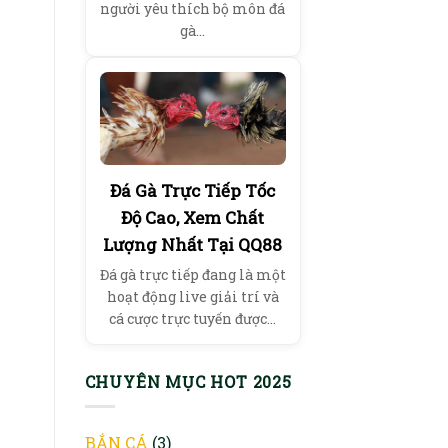
người yêu thích bộ môn đá
gà…
Đá Gà Trực Tiếp Tốc
Độ Cao, Xem Chất
Lượng Nhất Tại QQ88
Đá gà trực tiếp đang là một
hoạt động live giải trí và
cá cược trực tuyến được…
CHUYÊN MỤC HOT 2025
BẮN CÁ
(3)