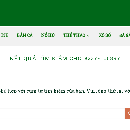
LINE
BẮN CÁ
NỔ HŨ
THỂ THAO
XỔ SỐ
ĐÁ G
KẾT QUẢ TÌM KIẾM CHO:
83379100897
hù hợp với cụm từ tìm kiếm của bạn. Vui lòng thử lại vớ