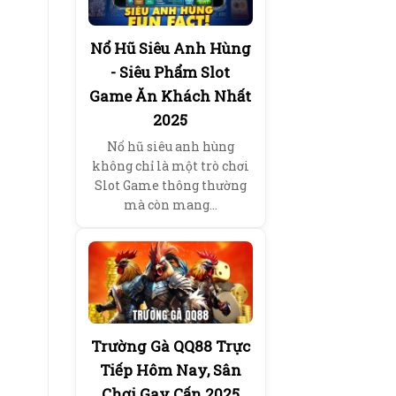
Nổ Hũ Siêu Anh Hùng
- Siêu Phẩm Slot
Game Ăn Khách Nhất
2025
Nổ hũ siêu anh hùng
không chỉ là một trò chơi
Slot Game thông thường
mà còn mang…
Trường Gà QQ88 Trực
Tiếp Hôm Nay, Sân
Chơi Gay Cấn 2025