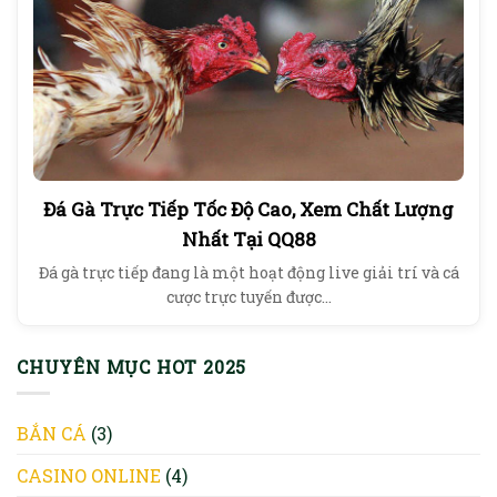
Đá Gà Trực Tiếp Tốc Độ Cao, Xem Chất Lượng
Nhất Tại QQ88
Đá gà trực tiếp đang là một hoạt động live giải trí và cá
cược trực tuyến được…
CHUYÊN MỤC HOT 2025
BẮN CÁ
(3)
CASINO ONLINE
(4)