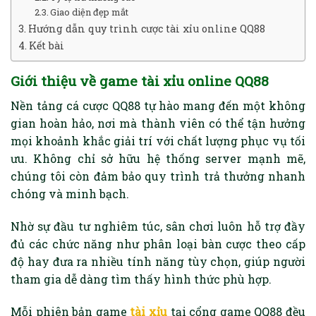
Giao diện đẹp mắt
Hướng dẫn quy trình cược tài xỉu online QQ88
Kết bài
Giới thiệu về game tài xỉu online QQ88
Nền tảng cá cược QQ88 tự hào mang đến một không
gian hoàn hảo, nơi mà thành viên có thể tận hưởng
mọi khoảnh khắc giải trí với chất lượng phục vụ tối
ưu. Không chỉ sở hữu hệ thống server mạnh mẽ,
chúng tôi còn đảm bảo quy trình trả thưởng nhanh
chóng và minh bạch.
Nhờ sự đầu tư nghiêm túc, sân chơi luôn hỗ trợ đầy
đủ các chức năng như phân loại bàn cược theo cấp
độ hay đưa ra nhiều tính năng tùy chọn, giúp người
tham gia dễ dàng tìm thấy hình thức phù hợp.
Mỗi phiên bản game
tài xỉu
tại cổng game QQ88 đều