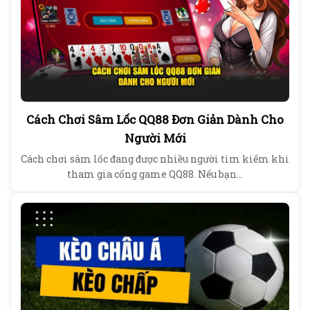
Cách Chơi Sâm Lốc QQ88 Đơn Giản Dành Cho
Người Mới
Cách chơi sâm lốc đang được nhiều người tìm kiếm khi
tham gia cổng game QQ88. Nếu bạn…