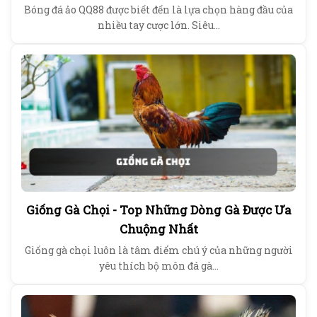
Bóng đá ảo QQ88 được biết đến là lựa chọn hàng đầu của
nhiều tay cược lớn. Siêu…
Giống Gà Chọi - Top Những Dòng Gà Được Ưa
Chuộng Nhất
Giống gà chọi luôn là tâm điểm chú ý của những người
yêu thích bộ môn đá gà…