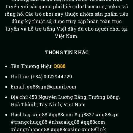
tuyến với các game phổ biến như baccarat, poker và
rồng hổ. Các trò chơi này thuộc nhóm sản phẩm tiêu
dùng kỹ thuật số, được truy cập hoàn toàn trực
tuyến và hỗ trợ tiếng Việt đầy đủ cho người chơi tại
Việt Nam.
THÔNG TIN KHÁC
Tên Thương Hiệu:
QQ88
Hotline: (+84) 0922944729
Email: qq88sgn@gmail.com
Địa chỉ: 453 Nguyễn Lương Bằng, Trường Đông,
Hoà Thành, Tây Ninh, Việt Nam
Hashtag: #qq88 #qq88com #qq8827 #qq88sgn
#trangchuqq88 #nhacaiqq88 #qq88com
#dangnhapqq88 #qq88casino #qq88link