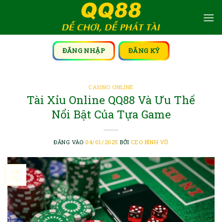
Bỏ
qua
nội
dung
ĐĂNG NHẬP
ĐĂNG KÝ
CASINO ONLINE
Tài Xỉu Online QQ88 Và Ưu Thế
Nổi Bật Của Tựa Game
ĐĂNG VÀO
04/01/2025
BỞI
CEO BÌNH VŨ
04
Th1