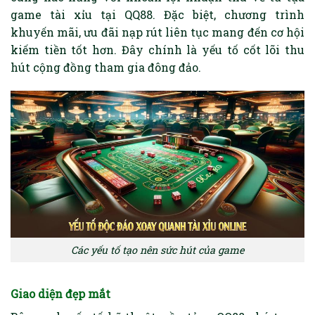
game tài xỉu tại QQ88. Đặc biệt, chương trình
khuyến mãi, ưu đãi nạp rút liên tục mang đến cơ hội
kiếm tiền tốt hơn. Đây chính là yếu tố cốt lõi thu
hút cộng đồng tham gia đông đảo.
Các yếu tố tạo nên sức hút của game
Giao diện đẹp mắt